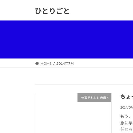
コ
ナ
ひとりごと
ン
ビ
テ
ゲ
ン
ー
ツ
シ
へ
ョ
ス
ン
キ
に
ッ
移
HOME
2014年7月
プ
動
ちょ
仕事 それとも 愚痴 ?
2014/07
もう、
急に早
任せる