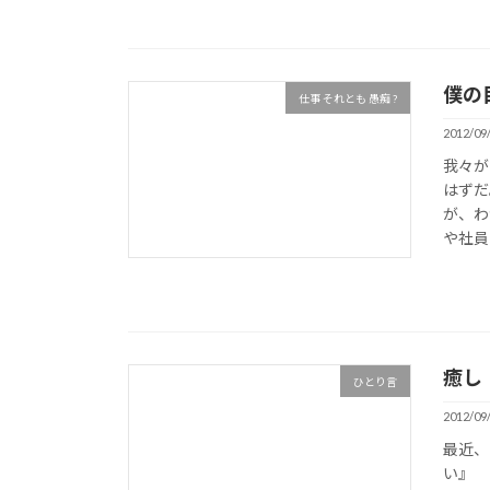
僕の
仕事 それとも 愚痴 ?
2012/09
我々が
はずだ
が、わ
や社員の
癒し
ひとり言
2012/09
最近、
い』 