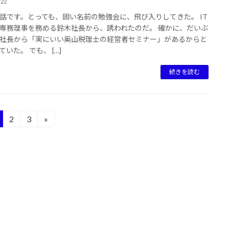
/22
話です。とっても、固い名前の勉強会に、飛び入りしてきた。 IT
専務理事を務める鈴木社長から、誘われたのだ。 確かに、だいぶ
社長から「実にいい奥山税理士の経営者セミナー」があるからと
いた。 でも、 […]
続きを読む
2
3
»
固
固
定
定
ペ
ペ
ー
ー
ジ
ジ