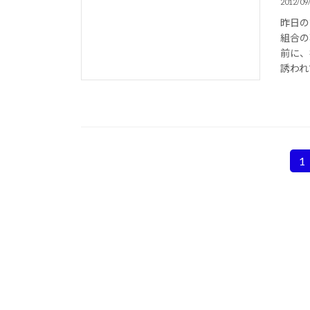
2012/09
昨日の
組合の
前に、
誘われて
投
1
固
定
稿
ペ
の
ー
ジ
ペ
ー
ジ