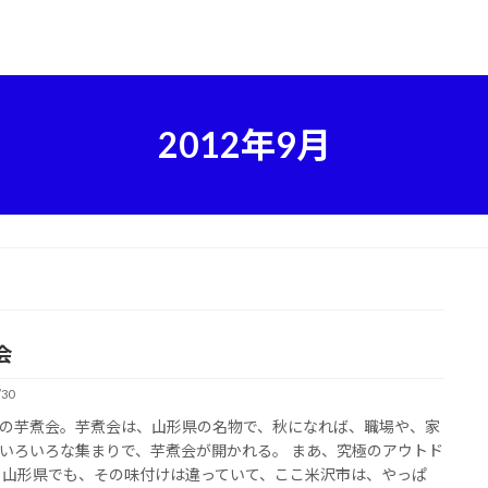
2012年9月
会
/30
の芋煮会。芋煮会は、山形県の名物で、秋になれば、職場や、家
いろいろな集まりで、芋煮会が開かれる。 まあ、究極のアウトド
 山形県でも、その味付けは違っていて、ここ米沢市は、やっぱ