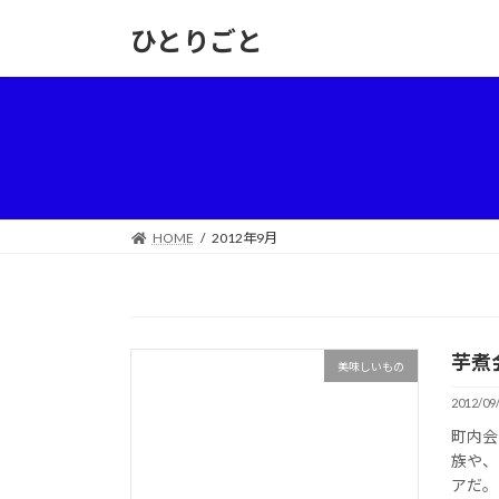
コ
ナ
ひとりごと
ン
ビ
テ
ゲ
ン
ー
ツ
シ
へ
ョ
ス
ン
キ
に
ッ
移
HOME
2012年9月
プ
動
芋煮
美味しいもの
2012/09
町内会
族や、
アだ。