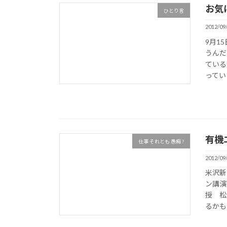
お気
ひとり言
2012/09
9月1
うんだ
ている
ってい
有機
仕事 それとも 愚痴 ?
2012/09
米沢新
ン講演
授 松
るかも