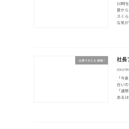
10時
昔から
スくら
な気が
社長
仕事 それとも 愚痴 ?
2012/09
「今泉
合いの
「通常
あるは