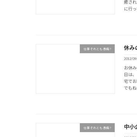
癒され
に行っ
休み
仕事 それとも 愚痴 ?
2012/09
お休み
日は、
宅でお
でもね
中小
仕事 それとも 愚痴 ?