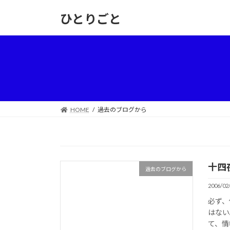
コ
ナ
ひとりごと
ン
ビ
テ
ゲ
ン
ー
ツ
シ
へ
ョ
ス
ン
キ
に
ッ
移
HOME
過去のブログから
プ
動
十四
過去のブログから
2006/02
必ず、
はない
て、情