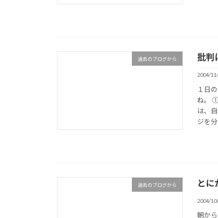
批判
過去のブログから
2004/11
１日の
ね。 
は、自
ジを分
とに
過去のブログから
2004/10
朝から