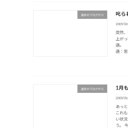
叱ら
過去のブログから
2005/02
突然、
上がっ
遜。 
遜：思
1月
過去のブログから
2005/01
あっと
これも
い状況
う。 今