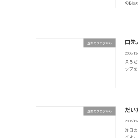
のBlo
口先
過去のブログから
2005/11
言うだ
ップを
だい
過去のブログから
2005/11
昨日の
イよ。