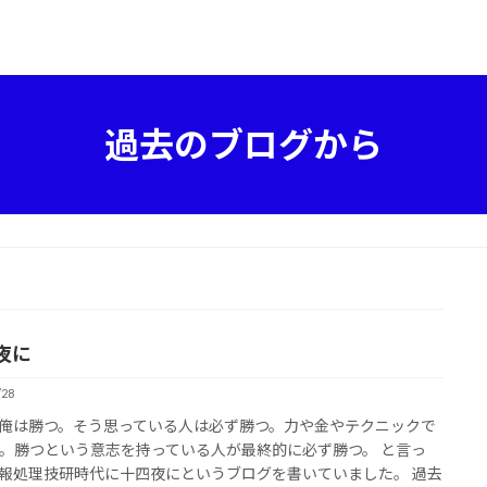
過去のブログから
夜に
/28
俺は勝つ。そう思っている人は必ず勝つ。力や金やテクニックで
。勝つという意志を持っている人が最終的に必ず勝つ。 と言っ
報処理技研時代に十四夜にというブログを書いていました。 過去