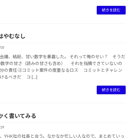
続きを読む
はやむなし
/03
会議、結局、甘い数字を暴露した。 それって俺のせい？ そうだ
①数字の甘さ（読みの甘さも含め） それを指摘できていないの
分の責任 ②コミット案件の度重なるロス コミットとチャレン
けるべきだ コ […]
続きを読む
かく書いてみる
/29
、YHK社の社長と会う。なかなか忙しい人なので、まとめていっ