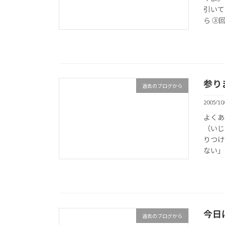
引いて
ら ③回
参り
過去のブログから
2005/10
よくあ
（いじ
りつけ
ない」
今日
過去のブログから